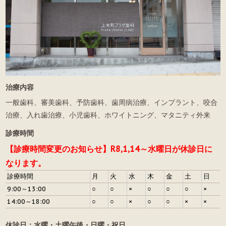
治療内容
一般歯科、審美歯科、予防歯科、歯周病治療、インプラント、咬合
治療、入れ歯治療、小児歯科、ホワイトニング、マタニティ外来
診療時間
【診療時間変更のお知らせ】R8,1,14～水曜日が休診日に
なります。
診療時間
月
火
水
木
金
土
日
9:00～13:00
○
○
×
○
○
○
×
14:00～18:00
○
○
×
○
○
×
×
休診日：水曜・土曜午後・日曜・祝日