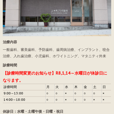
治療内容
一般歯科、審美歯科、予防歯科、歯周病治療、インプラント、咬合
治療、入れ歯治療、小児歯科、ホワイトニング、マタニティ外来
診療時間
【診療時間変更のお知らせ】R8,1,14～水曜日が休診日に
なります。
診療時間
月
火
水
木
金
土
日
9:00～13:00
○
○
×
○
○
○
×
14:00～18:00
○
○
×
○
○
×
×
休診日：水曜・土曜午後・日曜・祝日