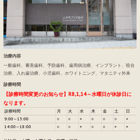
治療内容
一般歯科、審美歯科、予防歯科、歯周病治療、インプラント、咬合
治療、入れ歯治療、小児歯科、ホワイトニング、マタニティ外来
診療時間
【診療時間変更のお知らせ】R8,1,14～水曜日が休診日に
なります。
診療時間
月
火
水
木
金
土
日
9:00～13:00
○
○
×
○
○
○
×
14:00～18:00
○
○
×
○
○
×
×